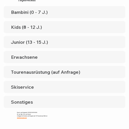
Tagesverleih
Bambini (0 - 7 J.)
Kids (8 - 12 J.)
Junior (13 - 15 J.)
Erwachsene
Tourenausrüstung (auf Anfrage)
Skiservice
Sonstiges
Bruch- und Diebstahl VERSICHERUNG
€3,- pro Tag / €19,- pro Saison
Anfragen für Schulen und Gruppen (ab 15 Personen) per Mail an:
rent@mrm-sport.com