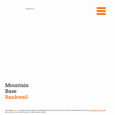
MOUNTAIN BASE
Mountain
Base
Rankweil
Unsere Filiale in
Rankweil
ist geschlossen. Wir bedanken uns, bei allen Kunden für Ihr Vertrauen. Wir freuen uns Sie an unseren nächstgelegenen Standorten
Ludesch,
Laterns
&
Bödele
mit
unserem tollen Service und unseren neusten Produkten begrüßen zu dürfen.