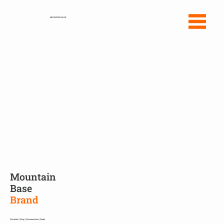
MOUNTAIN BASE
Mountain
Base
Brand
Skiverleih | Shop | Schneeschuhe | Rodel