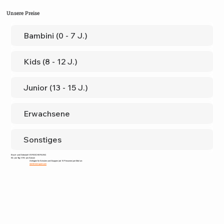
Unsere Preise
Bambini (0 - 7 J.)
Kids (8 - 12 J.)
Junior (13 - 15 J.)
Erwachsene
Sonstiges
Bruch- und Diebstahl VERSICHERUNG
€3,- pro Tag / €19,- pro Saison
Anfragen für Schulen und Gruppen (ab 15 Personen) per Mail an:
rent@mrm-sport.com