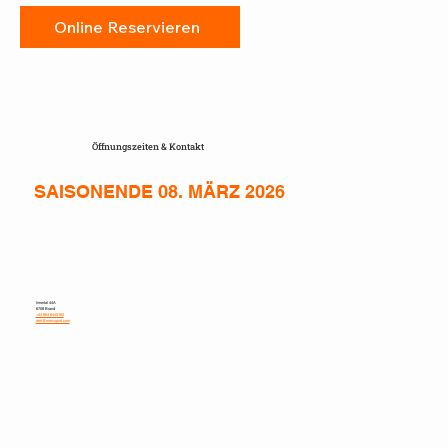
Online Reservieren
Öffnungszeiten & Kontakt
SAISONENDE 08. MÄRZ 2026
Innertal 44A
6708 Brand
+43 664 6440162
rent@mrm-sport.com